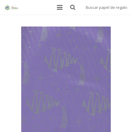
Buscar papel de regalo
INICIO
BOLSAS
PAPEL ALIMENTARIO
MANTELES SOBREMESA
PAPEL DE REGALO
DONDE ESTAMOS