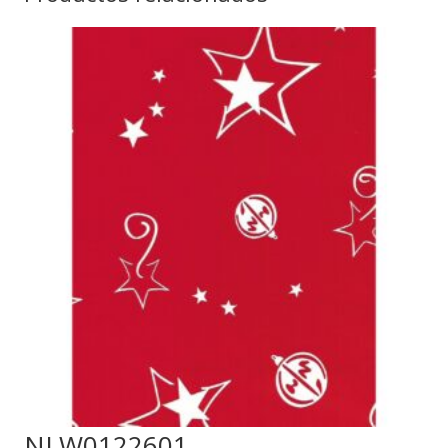
NLW0122601