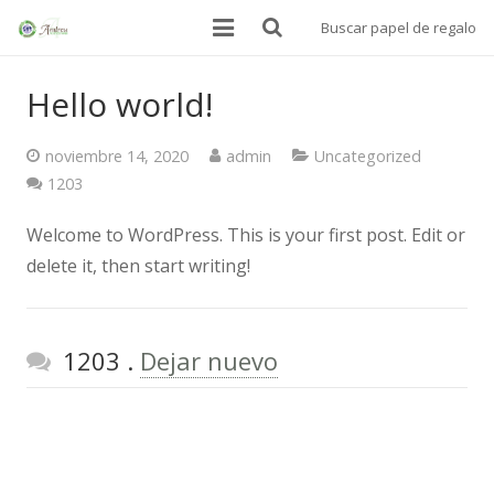
Buscar papel de regalo
INICIO
Hello world!
BOLSAS
noviembre 14, 2020
admin
Uncategorized
PAPEL ALIMENTARIO
Comentarios
1203
Welcome to WordPress. This is your first post. Edit or
MANTELES SOBREMESA
delete it, then start writing!
PAPEL DE REGALO
DONDE ESTAMOS
Comentarios
1203
.
Dejar nuevo