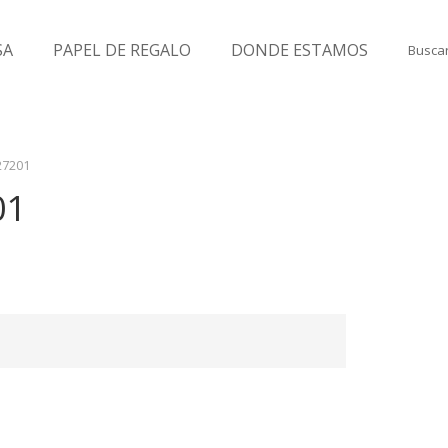
SA
PAPEL DE REGALO
DONDE ESTAMOS
Buscar
27201
01