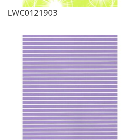
LWC0121903