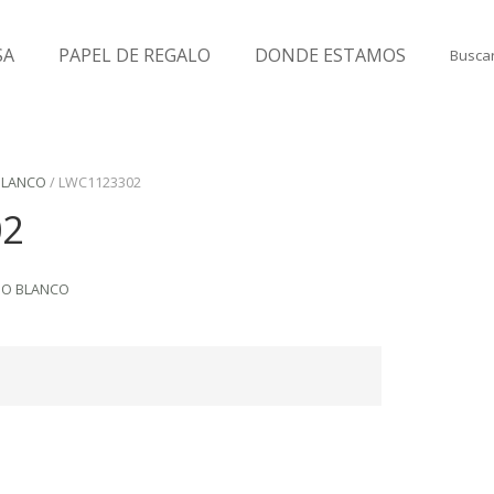
SA
PAPEL DE REGALO
DONDE ESTAMOS
Buscar
BLANCO
/ LWC1123302
02
DO BLANCO