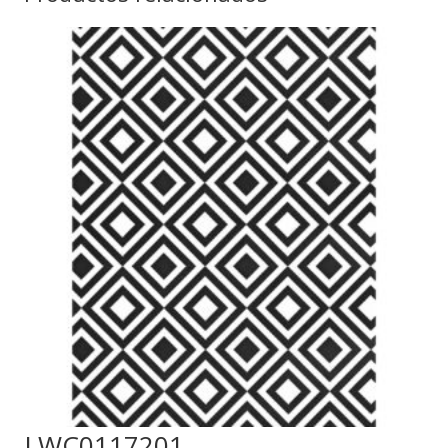
LWC0117201