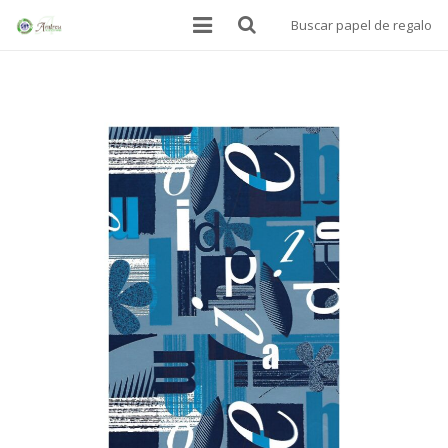
Buscar papel de regalo
INICIO
BOLSAS
PAPEL ALIMENTARIO
MANTELES SOBREMESA
PAPEL DE REGALO
DONDE ESTAMOS