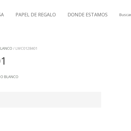
SA
PAPEL DE REGALO
DONDE ESTAMOS
Buscar
BLANCO
/ LWC0128401
01
DO BLANCO