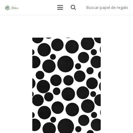
Buscar papel de regalo
INICIO
BOLSAS
PAPEL ALIMENTARIO
MANTELES SOBREMESA
PAPEL DE REGALO
DONDE ESTAMOS