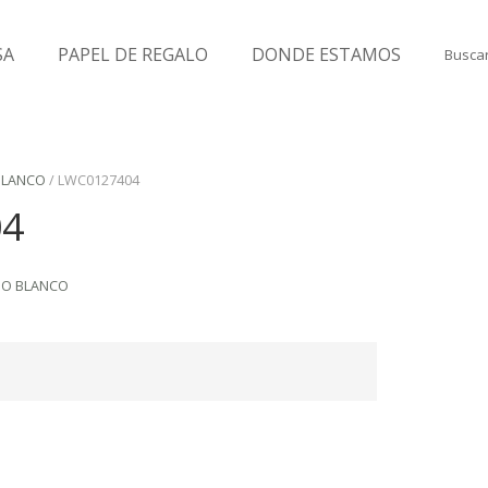
SA
PAPEL DE REGALO
DONDE ESTAMOS
Buscar
BLANCO
/ LWC0127404
04
DO BLANCO