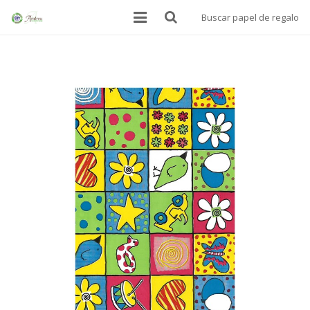
Buscar papel de regalo
INICIO
BOLSAS
PAPEL ALIMENTARIO
MANTELES SOBREMESA
PAPEL DE REGALO
DONDE ESTAMOS